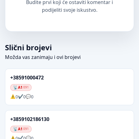
Budite prvi koji će ostaviti komentar i
podijeliti svoje iskustvo.
Slični brojevi
Možda vas zanimaju i ovi brojevi
+38591000472
A1
091
0
0
0
+3859102186130
A1
091
0
0
0