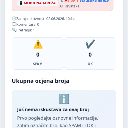
A1
(091)
Statistika mreže
·
MOBILNA MREŽA
A1 Hrvatska
Zadnja aktivnost: 02.06.2026. 10:14
Komentara: 0
Pretraga: 1
0
0
SPAM
OK
Ukupna ocjena broja
Još nema iskustava za ovaj broj
Prvo pogledajte osnovne informacije,
zatim označite broj kao SPAM ili OK i