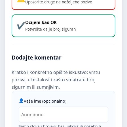
Upozorite druge na neželjene pozive
Ocijeni kao OK
Potvrdite da je broj siguran
Dodajte komentar
Kratko i konkretno opišite iskustvo: vrstu
poziva, učestalost i zašto smatrate broj
sigurnim ili sumnjivim.
Vaše ime (opcionalno)
Samo slova i brojevi, bez linkova ili posebnih