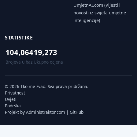
UmjetnAI.com (Vijesti i
novosti iz svijeta umjetne
inteligencije)
STATISTIKE
104,064
19,273
Brojeva u bazi
Ukupno ocjena
© 2026 Tko me zvao. Sva prava pridržana.
Privatnost
Uvjeti
Podrška
Projekt by
Administraktor.com
|
GitHub