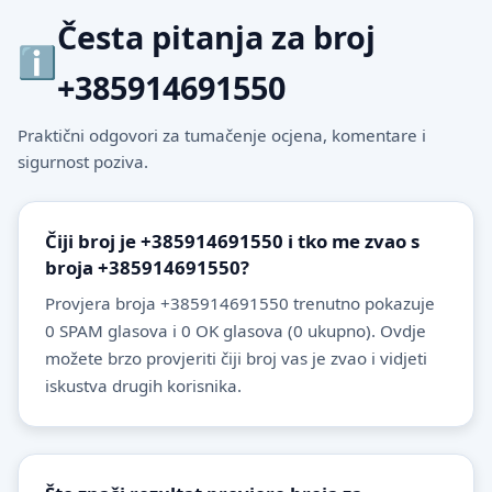
Česta pitanja za broj
+385914691550
Praktični odgovori za tumačenje ocjena, komentare i
sigurnost poziva.
Čiji broj je +385914691550 i tko me zvao s
broja +385914691550?
Provjera broja +385914691550 trenutno pokazuje
0 SPAM glasova i 0 OK glasova (0 ukupno). Ovdje
možete brzo provjeriti čiji broj vas je zvao i vidjeti
iskustva drugih korisnika.