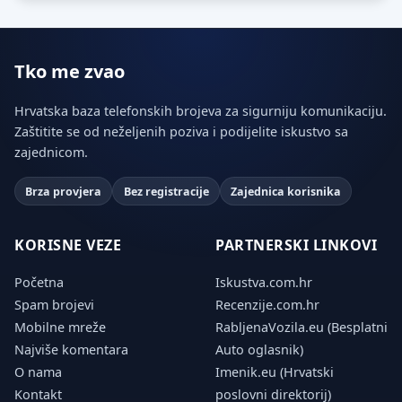
Tko me zvao
Hrvatska baza telefonskih brojeva za sigurniju komunikaciju.
Zaštitite se od neželjenih poziva i podijelite iskustvo sa
zajednicom.
Brza provjera
Bez registracije
Zajednica korisnika
KORISNE VEZE
PARTNERSKI LINKOVI
Početna
Iskustva.com.hr
Spam brojevi
Recenzije.com.hr
Mobilne mreže
RabljenaVozila.eu (Besplatni
Najviše komentara
Auto oglasnik)
O nama
Imenik.eu (Hrvatski
Kontakt
poslovni direktorij)