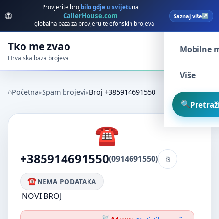
Provjerite broj
bilo gdje u svijetu
na
🌐
CallerHouse.com
Saznaj više
Spam broj
— globalna baza za provjeru telefonskih brojeva
Tko me zvao
Mobilne 
Hrvatska baza brojeva
Više
Početna
Spam brojevi
Broj +385914691550
Pretraži
+385914691550
(0914691550)
NEMA PODATAKA
NOVI BROJ