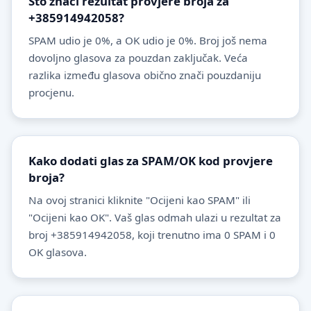
Što znači rezultat provjere broja za
+385914942058?
SPAM udio je 0%, a OK udio je 0%. Broj još nema
dovoljno glasova za pouzdan zaključak. Veća
razlika između glasova obično znači pouzdaniju
procjenu.
Kako dodati glas za SPAM/OK kod provjere
broja?
Na ovoj stranici kliknite "Ocijeni kao SPAM" ili
"Ocijeni kao OK". Vaš glas odmah ulazi u rezultat za
broj +385914942058, koji trenutno ima 0 SPAM i 0
OK glasova.