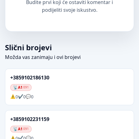
Budite prvi koji će ostaviti komentar i
podijeliti svoje iskustvo.
Slični brojevi
Možda vas zanimaju i ovi brojevi
+3859102186130
A1
091
0
0
0
+3859102231159
A1
091
0
0
0