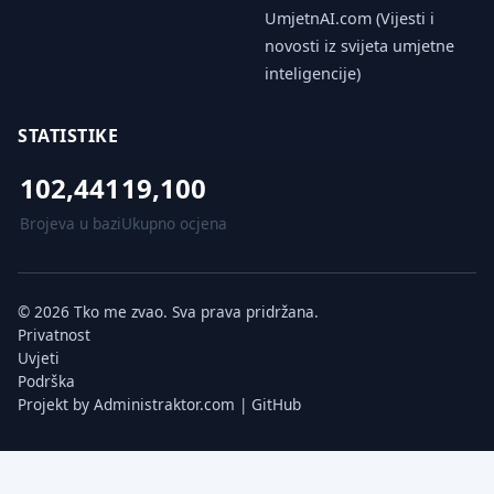
UmjetnAI.com (Vijesti i
novosti iz svijeta umjetne
inteligencije)
STATISTIKE
102,441
19,100
Brojeva u bazi
Ukupno ocjena
© 2026 Tko me zvao. Sva prava pridržana.
Privatnost
Uvjeti
Podrška
Projekt by
Administraktor.com
|
GitHub