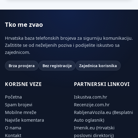
Tko me zvao
Hrvatska baza telefonskih brojeva za sigurniju komunikaciju.
Zaštitite se od neželjenih poziva i podijelite iskustvo sa
zajednicom.
Brza provjera
Bez registracije
Zajednica korisnika
KORISNE VEZE
PARTNERSKI LINKOVI
Početna
Iskustva.com.hr
Spam brojevi
Recenzije.com.hr
Mobilne mreže
RabljenaVozila.eu (Besplatni
Najviše komentara
Auto oglasnik)
O nama
Imenik.eu (Hrvatski
Kontakt
poslovni direktorij)