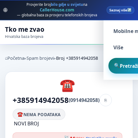
Provjerite broj
bilo gdje u svijetu
na
🌐
CallerHouse.com
Saznaj više
Spam broj
— globalna baza za provjeru telefonskih brojeva
Tko me zvao
Mobilne 
Hrvatska baza brojeva
Više
Početna
Spam brojevi
Broj +385914942058
Pretraži
+385914942058
(0914942058)
NEMA PODATAKA
NOVI BROJ