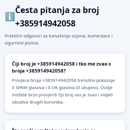
Česta pitanja za broj
+385914942058
Praktični odgovori za tumačenje ocjena, komentare i
sigurnost poziva.
Čiji broj je +385914942058 i tko me zvao s
broja +385914942058?
Provjera broja +385914942058 trenutno pokazuje
0 SPAM glasova i 0 OK glasova (0 ukupno). Ovdje
možete brzo provjeriti čiji broj vas je zvao i vidjeti
iskustva drugih korisnika.