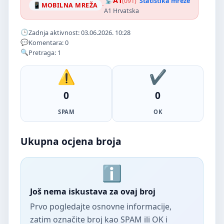
A1
(091)
Statistika mreže
·
MOBILNA MREŽA
A1 Hrvatska
Zadnja aktivnost: 03.06.2026. 10:28
Komentara: 0
Pretraga: 1
0
0
SPAM
OK
Ukupna ocjena broja
Još nema iskustava za ovaj broj
Prvo pogledajte osnovne informacije,
zatim označite broj kao SPAM ili OK i