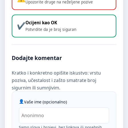
Upozorite druge na neželjene pozive
Ocijeni kao OK
Potvrdite da je broj siguran
Dodajte komentar
Kratko i konkretno opišite iskustvo: vrstu
poziva, učestalost i zašto smatrate broj
sigurnim ili sumnjivim.
Vaše ime (opcionalno)
Samo slova i brojevi, bez linkova ili posebnih