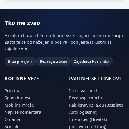
Tko me zvao
Hrvatska baza telefonskih brojeva za sigurniju komunikaciju.
Zaštitite se od neželjenih poziva i podijelite iskustvo sa
zajednicom.
Brza provjera
Bez registracije
Zajednica korisnika
KORISNE VEZE
PARTNERSKI LINKOVI
Početna
Iskustva.com.hr
Spam brojevi
Recenzije.com.hr
Mobilne mreže
RabljenaVozila.eu (Besplatni
Najviše komentara
Auto oglasnik)
O nama
Imenik.eu (Hrvatski
Kontakt
poslovni direktorij)