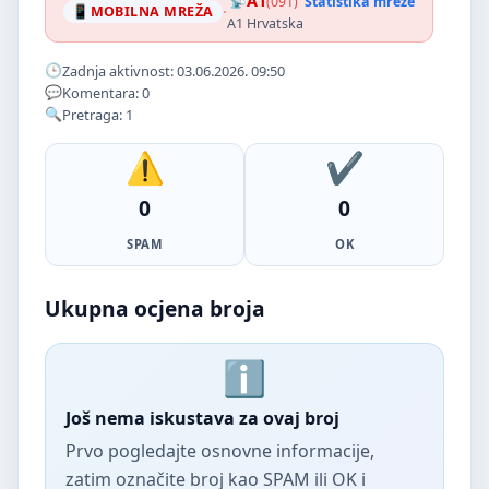
A1
(091)
Statistika mreže
·
MOBILNA MREŽA
A1 Hrvatska
Zadnja aktivnost: 03.06.2026. 09:50
Komentara: 0
Pretraga: 1
0
0
SPAM
OK
Ukupna ocjena broja
Još nema iskustava za ovaj broj
Prvo pogledajte osnovne informacije,
zatim označite broj kao SPAM ili OK i