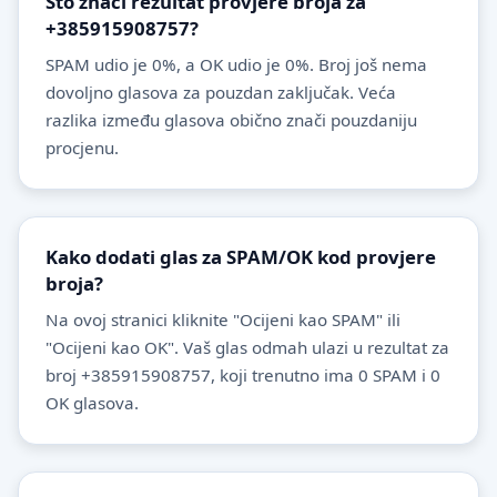
Što znači rezultat provjere broja za
+385915908757?
SPAM udio je 0%, a OK udio je 0%. Broj još nema
dovoljno glasova za pouzdan zaključak. Veća
razlika između glasova obično znači pouzdaniju
procjenu.
Kako dodati glas za SPAM/OK kod provjere
broja?
Na ovoj stranici kliknite "Ocijeni kao SPAM" ili
"Ocijeni kao OK". Vaš glas odmah ulazi u rezultat za
broj +385915908757, koji trenutno ima 0 SPAM i 0
OK glasova.