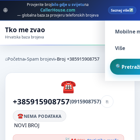
Provjerite broj
bilo gdje u svijetu
na
🌐
CallerHouse.com
Saznaj više
Spam broj
— globalna baza za provjeru telefonskih brojeva
Tko me zvao
Mobilne 
Hrvatska baza brojeva
Više
Početna
Spam brojevi
Broj +385915908757
Pretraži
+385915908757
(0915908757)
NEMA PODATAKA
NOVI BROJ