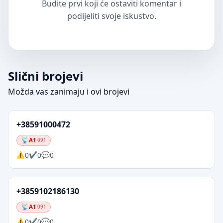
Budite prvi koji će ostaviti komentar i
podijeliti svoje iskustvo.
Slični brojevi
Možda vas zanimaju i ovi brojevi
+38591000472
A1
091
0
0
0
+3859102186130
A1
091
0
0
0