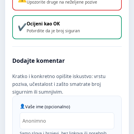
Upozorite druge na neželjene pozive
Ocijeni kao OK
Potvrdite da je broj siguran
Dodajte komentar
Kratko i konkretno opišite iskustvo: vrstu
poziva, učestalost i zašto smatrate broj
sigurnim ili sumnjivim.
Vaše ime (opcionalno)
Samo slova i brojevi, bez linkova ili posebnih