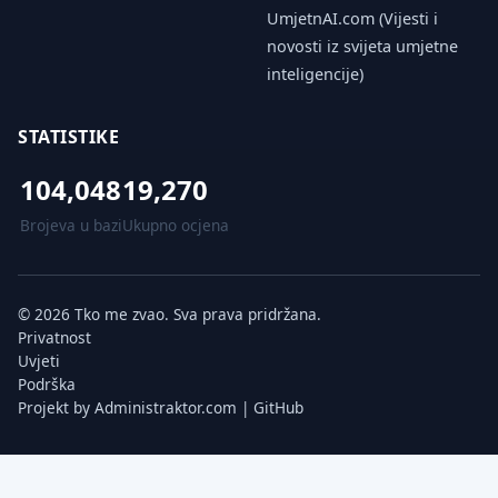
UmjetnAI.com (Vijesti i
novosti iz svijeta umjetne
inteligencije)
STATISTIKE
104,048
19,270
Brojeva u bazi
Ukupno ocjena
© 2026 Tko me zvao. Sva prava pridržana.
Privatnost
Uvjeti
Podrška
Projekt by
Administraktor.com
|
GitHub