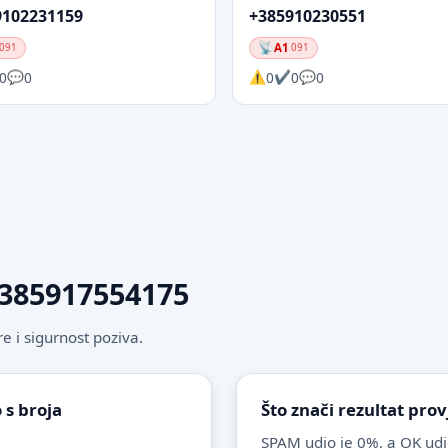
9102231159
+385910230551
A1
091
091
0
0
0
0
0
 +385917554175
 i sigurnost poziva.
 s broja
Što znači rezultat pro
SPAM udio je 0%, a OK udi