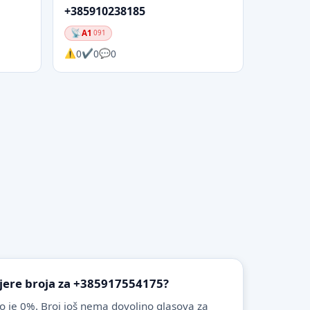
+385910238185
A1
091
0
0
0
vjere broja za +385917554175?
o je 0%. Broj još nema dovoljno glasova za