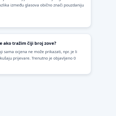
azlika između glasova obično znači pouzdaniju
ako tražim čiji broj zove?
i sama ocjena ne može prikazati, npr. je li
pokušaju prijevare. Trenutno je objavljeno 0