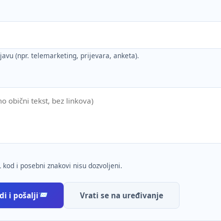
ijavu (npr. telemarketing, prijevara, anketa).
 kod i posebni znakovi nisu dozvoljeni.
i i pošalji
Vrati se na uređivanje