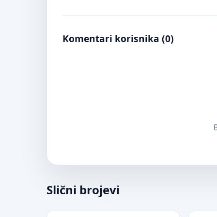
Komentari korisnika (
0
)
B
Slični brojevi