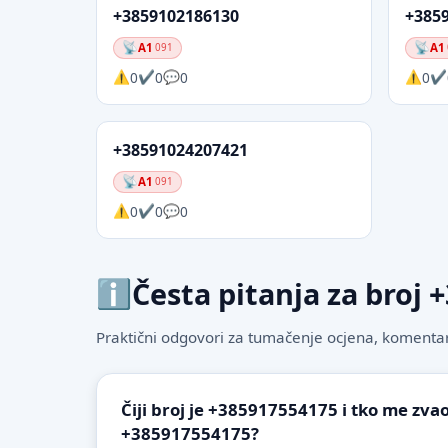
+3859102186130
+385
A1
A1
091
0
0
0
0
+38591024207421
A1
091
0
0
0
Česta pitanja za broj
Praktični odgovori za tumačenje ocjena, komentare
Čiji broj je +385917554175 i tko me zvao
+385917554175?