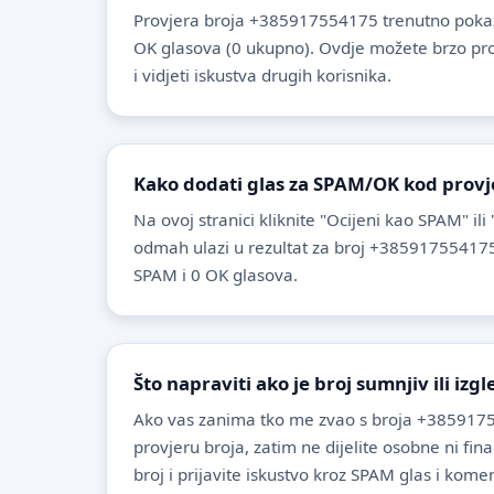
Provjera broja +385917554175 trenutno pokaz
OK glasova (0 ukupno). Ovdje možete brzo provje
i vidjeti iskustva drugih korisnika.
Kako dodati glas za SPAM/OK kod provj
Na ovoj stranici kliknite "Ocijeni kao SPAM" ili
odmah ulazi u rezultat za broj +385917554175
SPAM i 0 OK glasova.
Što napraviti ako je broj sumnjiv ili izg
Ako vas zanima tko me zvao s broja +3859175
provjeru broja, zatim ne dijelite osobne ni fin
broj i prijavite iskustvo kroz SPAM glas i komen