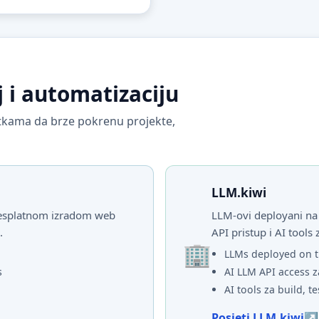
j i automatizaciju
vrtkama da brze pokrenu projekte,
LLM.kiwi
 besplatnom izradom web
LLM-ovi deployani na 
.
API pristup i AI tools 
LLMs deployed on t
s
AI LLM API access z
AI tools za build, te
Posjeti LLM.kiwi