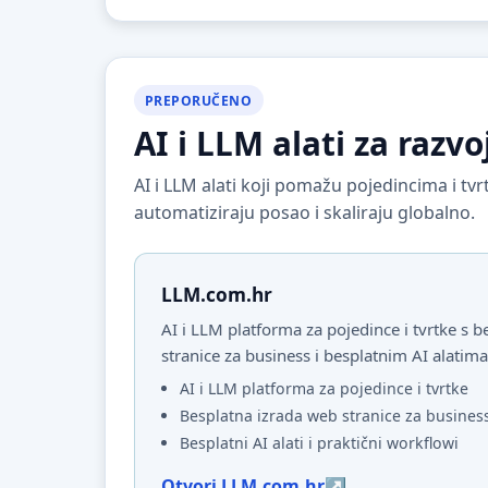
PREPORUČENO
AI i LLM alati za razvo
AI i LLM alati koji pomažu pojedincima i t
automatiziraju posao i skaliraju globalno.
LLM.com.hr
AI i LLM platforma za pojedince i tvrtke s
stranice za business i besplatnim AI alatima
AI i LLM platforma za pojedince i tvrtke
Besplatna izrada web stranice za busines
Besplatni AI alati i praktični workflowi
Otvori LLM.com.hr