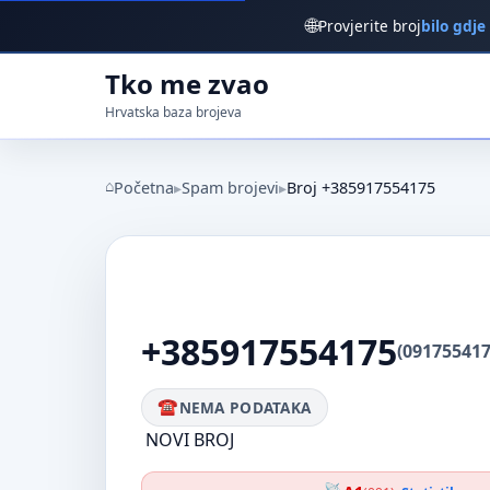
🌐
Provjerite broj
bilo gdje
Tko me zvao
Hrvatska baza brojeva
Početna
Spam brojevi
Broj +385917554175
+385917554175
(091755417
NEMA PODATAKA
NOVI BROJ