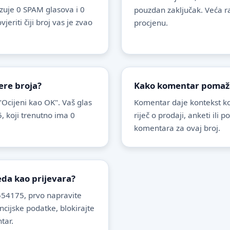
uje 0 SPAM glasova i 0
pouzdan zaključak. Veća r
riti čiji broj vas je zvao
procjenu.
ere broja?
Kako komentar pomaže 
 "Ocijeni kao OK". Vaš glas
Komentar daje kontekst koj
, koji trenutno ima 0
riječ o prodaji, anketi ili 
komentara za ovaj broj.
leda kao prijevara?
54175, prvo napravite
ancijske podatke, blokirajte
tar.