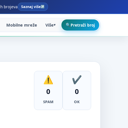
ih brojeva
Saznaj više
Mobilne mreže
Više
Pretraži broj
0
0
SPAM
OK