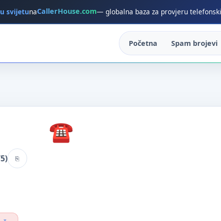
CallerHouse.com
 u svijetu
na
— globalna baza za provjeru telefonsk
Početna
Spam brojevi
5)