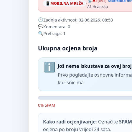
A1
(091)
Statistika m
·
MOBILNA MREŽA
A1 Hrvatska
Zadnja aktivnost: 02.06.2026. 08:53
Komentara: 0
Pretraga: 1
Ukupna ocjena broja
Još nema iskustava za ovaj broj
Prvo pogledajte osnovne informac
korisnicima.
0% SPAM
Kako radi ocjenjivanje:
Označite
SPAM
ocjena po broju vrijedi 24 sata.