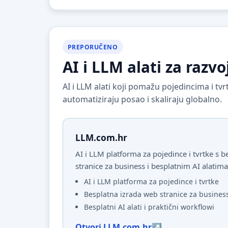
PREPORUČENO
AI i LLM alati za razvo
AI i LLM alati koji pomažu pojedincima i t
automatiziraju posao i skaliraju globalno.
LLM.com.hr
AI i LLM platforma za pojedince i tvrtke s
stranice za business i besplatnim AI alatima
AI i LLM platforma za pojedince i tvrtke
Besplatna izrada web stranice za busines
Besplatni AI alati i praktični workflowi
Otvori LLM.com.hr