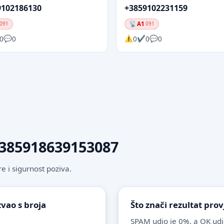
9102186130
+3859102231159
A1
091
091
0
0
0
0
0
 +385918639153087
 i sigurnost poziva.
zvao s broja
Što znači rezultat pr
SPAM udio je 0%, a OK udi