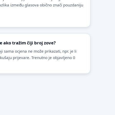
azlika između glasova obično znači pouzdaniju
ako tražim čiji broj zove?
i sama ocjena ne može prikazati, npr. je li
pokušaju prijevare. Trenutno je objavljeno 0