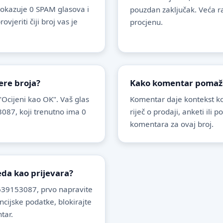
okazuje 0 SPAM glasova i
pouzdan zaključak. Veća r
jeriti čiji broj vas je
procjenu.
ere broja?
Kako komentar pomaže 
 "Ocijeni kao OK". Vaš glas
Komentar daje kontekst koj
087, koji trenutno ima 0
riječ o prodaji, anketi ili 
komentara za ovaj broj.
leda kao prijevara?
639153087, prvo napravite
ancijske podatke, blokirajte
tar.