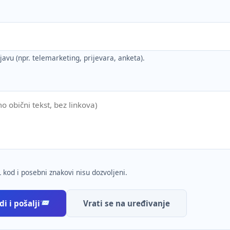
ijavu (npr. telemarketing, prijevara, anketa).
 kod i posebni znakovi nisu dozvoljeni.
i i pošalji
Vrati se na uređivanje