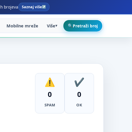
ih brojeva
Saznaj više
Mobilne mreže
Više
Pretraži broj
0
0
SPAM
OK