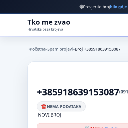
🌐
Provjerite broj
bilo gdje
Tko me zvao
Hrvatska baza brojeva
Početna
Spam brojevi
Broj +385918639153087
+385918639153087
(09
NEMA PODATAKA
NOVI BROJ