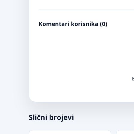
Komentari korisnika (
0
)
B
Slični brojevi