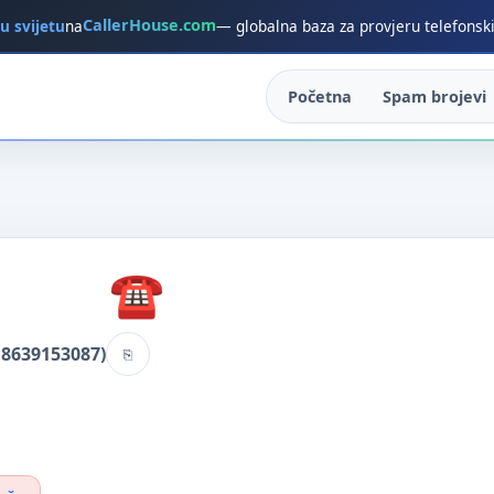
CallerHouse.com
 u svijetu
na
— globalna baza za provjeru telefonsk
Početna
Spam brojevi
18639153087)