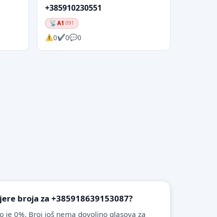
+385910230551
A1
091
0
0
0
ovjere broja za +385918639153087?
o je 0%. Broj još nema dovoljno glasova za