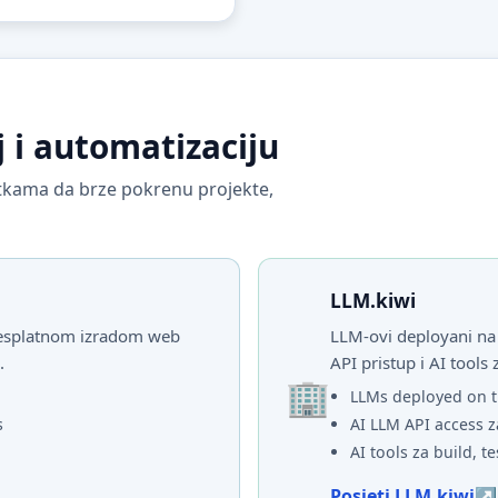
j i automatizaciju
vrtkama da brze pokrenu projekte,
LLM.kiwi
 besplatnom izradom web
LLM-ovi deployani na 
.
API pristup i AI tools 
LLMs deployed on t
s
AI LLM API access z
AI tools za build, te
Posjeti LLM.kiwi