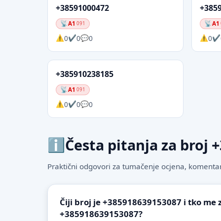
+38591000472
+385
A1
A1
091
0
0
0
0
+385910238185
A1
091
0
0
0
Česta pitanja za broj
Praktični odgovori za tumačenje ocjena, komentare
Čiji broj je +385918639153087 i tko me 
+385918639153087?