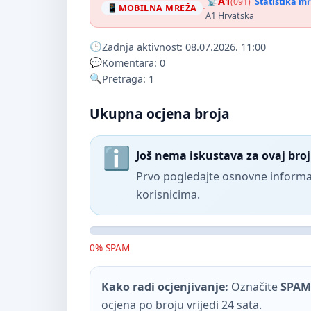
A1
(091)
Statistika m
·
MOBILNA MREŽA
A1 Hrvatska
Zadnja aktivnost: 08.07.2026. 11:00
Komentara: 0
Pretraga: 1
Ukupna ocjena broja
Još nema iskustava za ovaj broj
Prvo pogledajte osnovne informac
korisnicima.
0% SPAM
Kako radi ocjenjivanje:
Označite
SPAM
ocjena po broju vrijedi 24 sata.