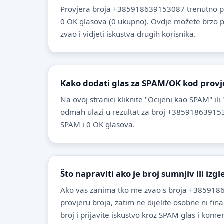
Provjera broja +385918639153087 trenutno p
0 OK glasova (0 ukupno). Ovdje možete brzo prov
zvao i vidjeti iskustva drugih korisnika.
Kako dodati glas za SPAM/OK kod provj
Na ovoj stranici kliknite "Ocijeni kao SPAM" ili
odmah ulazi u rezultat za broj +385918639153
SPAM i 0 OK glasova.
Što napraviti ako je broj sumnjiv ili izg
Ako vas zanima tko me zvao s broja +385918
provjeru broja, zatim ne dijelite osobne ni fin
broj i prijavite iskustvo kroz SPAM glas i komen