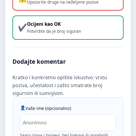
Upozorite druge na neželjene pozive
Ocijeni kao OK
Potvrdite da je broj siguran
Dodajte komentar
Kratko i konkretno opišite iskustvo: vrstu
poziva, učestalost i zašto smatrate broj
sigurnim ili sumnjivim.
Vaše ime (opcionalno)
Samo slova i brojevi, bez linkova ili posebnih