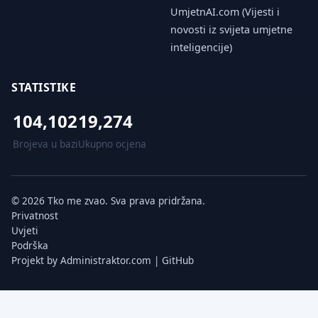
UmjetnAI.com (Vijesti i
novosti iz svijeta umjetne
inteligencije)
STATISTIKE
104,102
19,274
Brojeva u bazi
Ukupno ocjena
© 2026 Tko me zvao. Sva prava pridržana.
Privatnost
Uvjeti
Podrška
Projekt by
Administraktor.com
|
GitHub