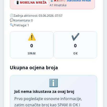
A1
(091)
Statistika mreže
·
MOBILNA MREŽA
A1 Hrvatska
Zadnja aktivnost: 03.06.2026. 07:57
Komentara: 0
Pretraga: 1
0
0
SPAM
OK
Ukupna ocjena broja
Još nema iskustava za ovaj broj
Prvo pogledajte osnovne informacije,
zatim označite broj kao SPAM ili OK i