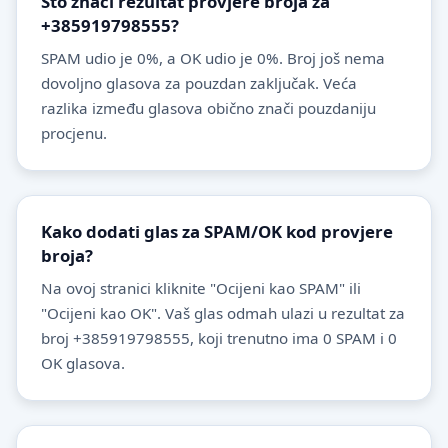
Što znači rezultat provjere broja za
+385919798555?
SPAM udio je 0%, a OK udio je 0%. Broj još nema
dovoljno glasova za pouzdan zaključak. Veća
razlika između glasova obično znači pouzdaniju
procjenu.
Kako dodati glas za SPAM/OK kod provjere
broja?
Na ovoj stranici kliknite "Ocijeni kao SPAM" ili
"Ocijeni kao OK". Vaš glas odmah ulazi u rezultat za
broj +385919798555, koji trenutno ima 0 SPAM i 0
OK glasova.