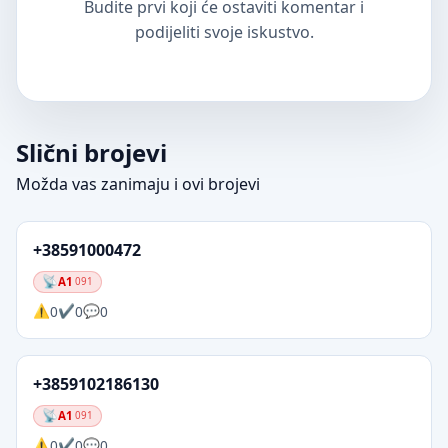
Budite prvi koji će ostaviti komentar i
podijeliti svoje iskustvo.
Slični brojevi
Možda vas zanimaju i ovi brojevi
+38591000472
A1
091
0
0
0
+3859102186130
A1
091
0
0
0