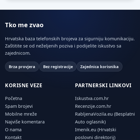
Tko me zvao
Hrvatska baza telefonskih brojeva za sigurniju komunikaciju.
Zaštitite se od neželjenih poziva i podijelite iskustvo sa
zajednicom.
Brza provjera
Bez registracije
Zajednica korisnika
KORISNE VEZE
PARTNERSKI LINKOVI
Početna
Iskustva.com.hr
Spam brojevi
Recenzije.com.hr
Mobilne mreže
RabljenaVozila.eu (Besplatni
Najviše komentara
Auto oglasnik)
O nama
Imenik.eu (Hrvatski
Kontakt
poslovni direktorij)