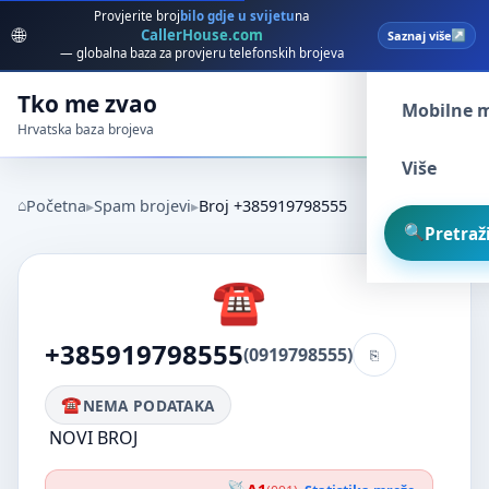
Provjerite broj
bilo gdje u svijetu
na
🌐
CallerHouse.com
Saznaj više
Spam broj
— globalna baza za provjeru telefonskih brojeva
Tko me zvao
Mobilne 
Hrvatska baza brojeva
Više
Početna
Spam brojevi
Broj +385919798555
Pretraži
+385919798555
(0919798555)
NEMA PODATAKA
NOVI BROJ