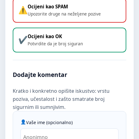
Ocijeni kao SPAM
Upozorite druge na neželjene pozive
Ocijeni kao OK
Potvrdite da je broj siguran
Dodajte komentar
Kratko i konkretno opišite iskustvo: vrstu
poziva, učestalost i zašto smatrate broj
sigurnim ili sumnjivim.
Vaše ime (opcionalno)