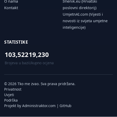
O nama
Imenik.eu (Hrvatski
Kontakt
poslovni direktorij)
UmjetnAI.com (Vijesti i
novosti iz svijeta umjetne
inteligencije)
STATISTIKE
103,522
19,230
Brojeva u bazi
Ukupno ocjena
© 2026 Tko me zvao. Sva prava pridržana.
Privatnost
Uvjeti
Podrška
Projekt by
Administraktor.com
|
GitHub