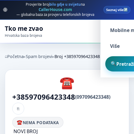
Provjerite broj
bilo gdje u svijetu
na
🌐
CallerHouse.com
Saznaj više
Spam broj
— globalna baza za provjeru telefonskih brojeva
Tko me zvao
Mobilne 
Hrvatska baza brojeva
Više
Početna
Spam brojevi
Broj +38597096423348
Pretraži
+38597096423348
(097096423348)
NEMA PODATAKA
NOVI BROJ