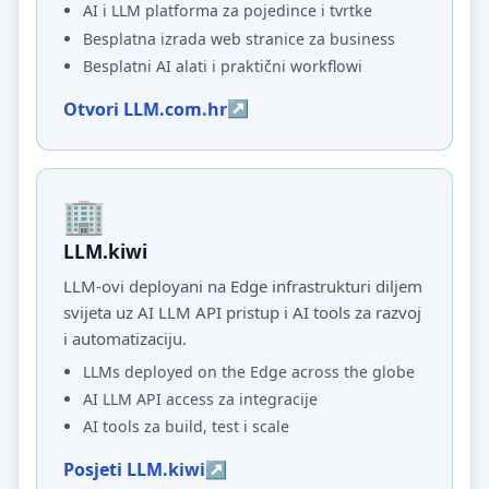
AI i LLM platforma za pojedince i tvrtke
Besplatna izrada web stranice za business
Besplatni AI alati i praktični workflowi
Otvori LLM.com.hr
LLM.kiwi
LLM-ovi deployani na Edge infrastrukturi diljem
svijeta uz AI LLM API pristup i AI tools za razvoj
i automatizaciju.
LLMs deployed on the Edge across the globe
AI LLM API access za integracije
AI tools za build, test i scale
Posjeti LLM.kiwi