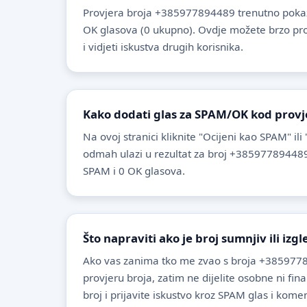
Provjera broja +385977894489 trenutno pokaz
OK glasova (0 ukupno). Ovdje možete brzo provje
i vidjeti iskustva drugih korisnika.
Kako dodati glas za SPAM/OK kod provj
Na ovoj stranici kliknite "Ocijeni kao SPAM" ili
odmah ulazi u rezultat za broj +385977894489
SPAM i 0 OK glasova.
Što napraviti ako je broj sumnjiv ili izg
Ako vas zanima tko me zvao s broja +3859778
provjeru broja, zatim ne dijelite osobne ni fin
broj i prijavite iskustvo kroz SPAM glas i komen