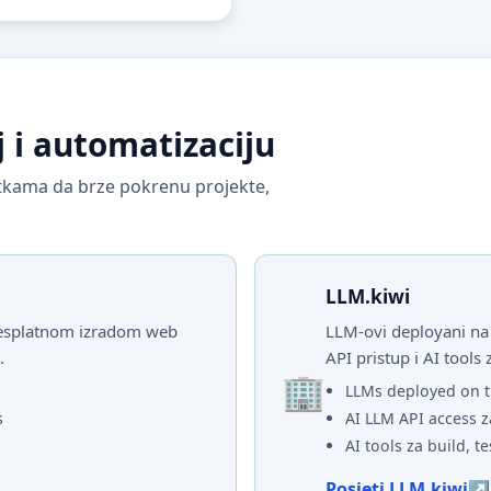
j i automatizaciju
vrtkama da brze pokrenu projekte,
LLM.kiwi
 besplatnom izradom web
LLM-ovi deployani na 
.
API pristup i AI tools 
LLMs deployed on t
s
AI LLM API access z
AI tools za build, te
Posjeti LLM.kiwi