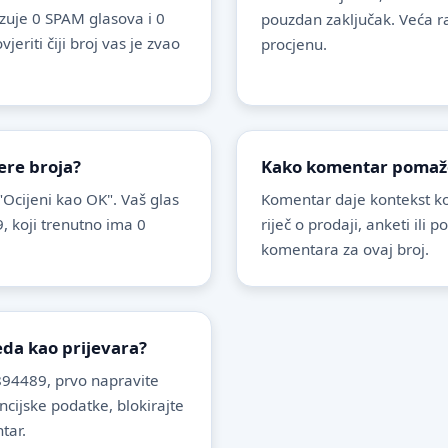
uje 0 SPAM glasova i 0
pouzdan zaključak. Veća r
riti čiji broj vas je zvao
procjenu.
ere broja?
Kako komentar pomaže 
 "Ocijeni kao OK". Vaš glas
Komentar daje kontekst koj
, koji trenutno ima 0
riječ o prodaji, anketi ili 
komentara za ovaj broj.
leda kao prijevara?
94489, prvo napravite
ancijske podatke, blokirajte
tar.