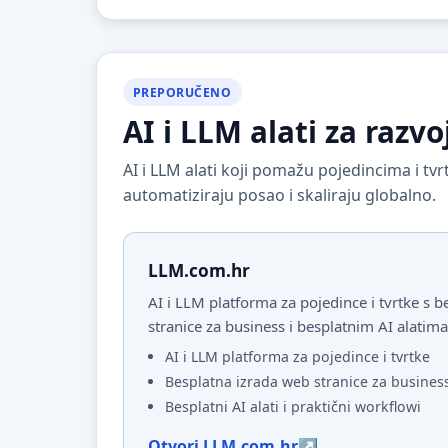
PREPORUČENO
AI i LLM alati za razvo
AI i LLM alati koji pomažu pojedincima i t
automatiziraju posao i skaliraju globalno.
LLM.com.hr
AI i LLM platforma za pojedince i tvrtke s
stranice za business i besplatnim AI alatima
AI i LLM platforma za pojedince i tvrtke
Besplatna izrada web stranice za busines
Besplatni AI alati i praktični workflowi
Otvori LLM.com.hr