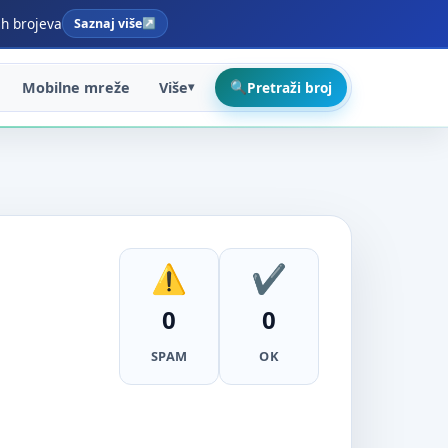
ih brojeva
Saznaj više
Mobilne mreže
Više
Pretraži broj
0
0
SPAM
OK