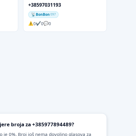
+38597031193
BonBon
097
0
0
0
vjere broja za +385977894489?
o je 0%. Broj još nema dovoljno glasova za