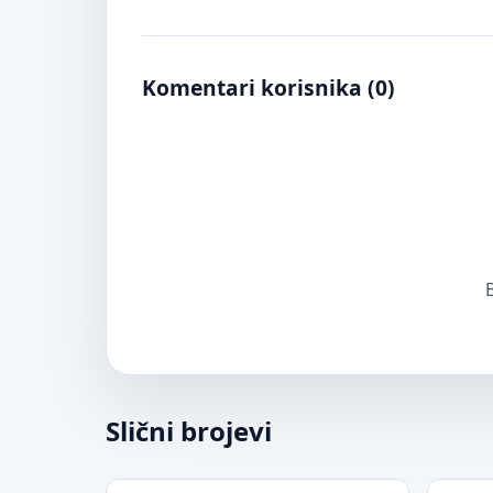
Komentari korisnika (
0
)
B
Slični brojevi