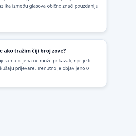
azlika između glasova obično znači pouzdaniju
ako tražim čiji broj zove?
i sama ocjena ne može prikazati, npr. je li
pokušaju prijevare. Trenutno je objavljeno 0