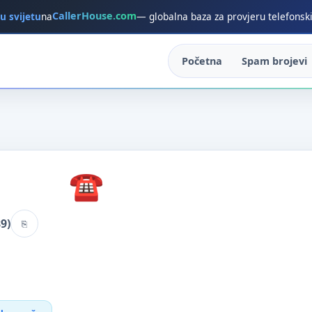
CallerHouse.com
 u svijetu
na
— globalna baza za provjeru telefonsk
Početna
Spam brojevi
9)