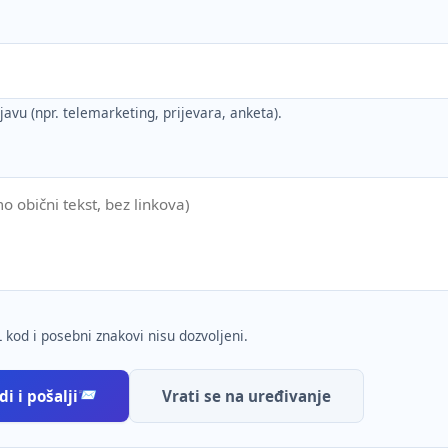
ijavu (npr. telemarketing, prijevara, anketa).
 kod i posebni znakovi nisu dozvoljeni.
i i pošalji
Vrati se na uređivanje