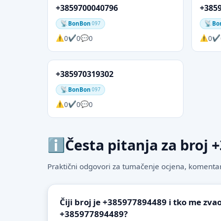
+3859700040796
+385
BonBon
Bo
097
0
0
0
0
+385970319302
BonBon
097
0
0
0
Česta pitanja za broj
Praktični odgovori za tumačenje ocjena, komentare
Čiji broj je +385977894489 i tko me zvao
+385977894489?