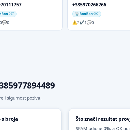
970111757
+385970266266
nBon
BonBon
097
097
0
0
2
1
0
 +385977894489
 i sigurnost poziva.
 s broja
Što znači rezultat pro
SPAM udio je 0%, a OK udi