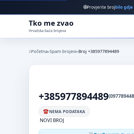
🌐
Provjerite broj
bilo gdje
Tko me zvao
Hrvatska baza brojeva
Početna
Spam brojevi
Broj +385977894489
+385977894489
(097789448
NEMA PODATAKA
NOVI BROJ